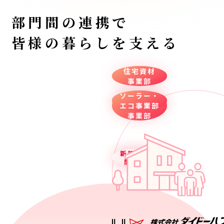
部門間の連携で
皆様の暮らしを支える
住宅資材
事業部
ソーラー・
ホーム
エコ事業部
センター
事業部
新規事業
ネット
通販部
開発部