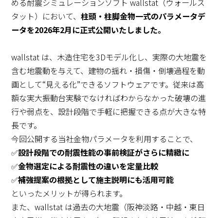
める耐震シミュレーションソフト wallstat（ウォールス
タット）において、
柱頭・柱脚金物一式のパラメータデ
ータを2026年2月に正式公開いたしました。
wallstat は、木造住宅を3Dモデル化し、実際の大地震を
含む地震動を与えて、建物の揺れ・損傷・倒壊過程を動
画として“見える化”できるソフトウェアです。従来は高
額な実大振動台実験でなければわからなかった破壊の進
行や弱点を、設計段階で手軽に把握できる点が大きな特
長です。
今回公開する当社金物パラメータを利用することで、
✅
設計段階での耐震性能の事前検証がさらに精緻に
✅
金物選定による耐震性の違いを定量比較
✅
補強提案の根拠として施主説明にも活用可能
といったメリットが得られます。
また、wallstat は過去の大地震（阪神淡路・中越・東日