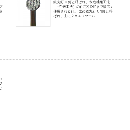
鉄丸釘 Ｎ釘と呼ばれ、木造軸組工法
プ
（=在来工法）の住宅やDIYまで幅広く
傘
使用される釘。 太め鉄丸釘 CN釘と呼
ばれ、主に２ｘ４（ツーバ...
れ
や
な
。