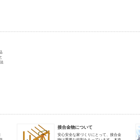
品
と
法
接合金物について
棟
安心安全な家づくりにとって、接合金
指
物は重要な役割をもっています。木造