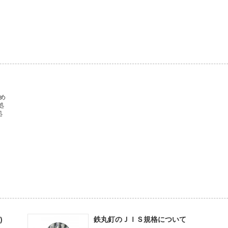
め
処
処
)
鉄丸釘のＪＩＳ規格について