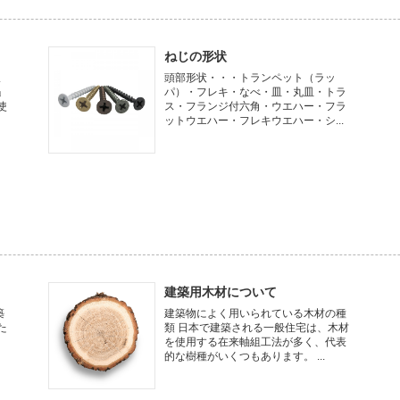
ねじの形状
ま
頭部形状・・・トランペット（ラッ
」
パ）・フレキ・なべ・皿・丸皿・トラ
使
ス・フランジ付六角・ウエハー・フラ
ットウエハー・フレキウエハー・シ...
建築用木材について
築
建築物によく用いられている木材の種
た
類 日本で建築される一般住宅は、木材
、
を使用する在来軸組工法が多く、代表
的な樹種がいくつもあります。 ...