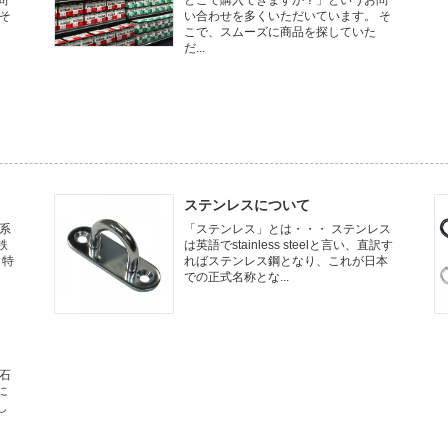
問
どこで購入できますか？」というお問
そ
い合わせを多くいただいています。 そ
こで、スムーズに商品を探していた
だ...
ステンレスについて
系
「ステンレス」とは・・・ ステンレス
鉄
は英語でstainless steelと言い、直訳す
 特
ればステンレス鋼となり、これが日本
での正式名称とな...
石
に
し