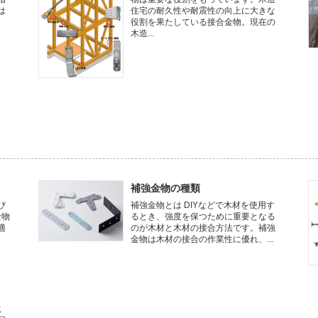
は
住宅の耐久性や耐震性の向上に大きな
役割を果たしている接合金物。現在の
木造...
補強金物の種類
び
補強金物とは DIYなどで木材を使用す
金物
るとき、強度を保つために重要となる
適
のが木材と木材の接合方法です。補強
金物は木材の接合の作業性に優れ、...
こ