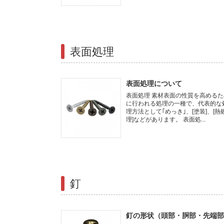
表面処理
表面処理について
表面処理 素材表面の性質を高めるた
に行われる処理の一種で、代表的な
理方法として｢めっき｣、[塗装]、[熱
理]などがあります。 表面処...
釘
釘の形状（頭部・胴部・先端部