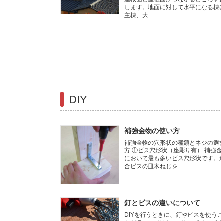
します。地面に対して水平になる棟
主棟、大...
DIY
補強金物の使い方
補強金物の穴形状の種類とネジの選
方 ①ビス穴形状（座彫り有） 補強
において最も多いビス穴形状です。
合ビスの皿木ねじを ...
釘とビスの違いについて
DIYを行うときに、釘やビスを使う