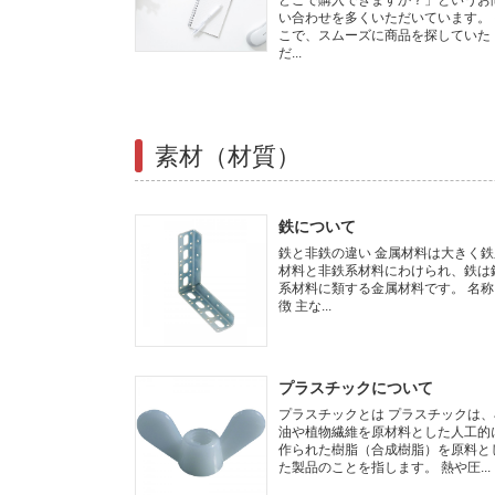
どこで購入できますか？」というお
い合わせを多くいただいています。 
こで、スムーズに商品を探していた
だ...
素材（材質）
鉄について
鉄と非鉄の違い 金属材料は大きく鉄
材料と非鉄系材料にわけられ、鉄は
系材料に類する金属材料です。 名称
徴 主な...
プラスチックについて
プラスチックとは プラスチックは、
油や植物繊維を原材料とした人工的
作られた樹脂（合成樹脂）を原料と
た製品のことを指します。 熱や圧...