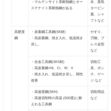
・マルテンサイト系耐熱鋼とオー
弁、蒸気
ステナイト系耐熱鋼がある
タービン
翼、シャ
フトなど
高硬度
・炭素鋼工具鋼(SK材)
やすり、
鋼
・高炭素鋼、焼き入れ、低温焼き
刃物、プ
戻し。
レス金型
など
・合金工具鋼(SKS材)
切削工
・高炭素鋼+Ni、Cr、W、V
具、ポン
・焼き入れ、低温焼き戻し、靱性
チ、ゲー
改善
ジ など
・高速度鋼(SKH)
切削用品
・高速切削時の高温 (500度)に耐
など
えれる工具鋼