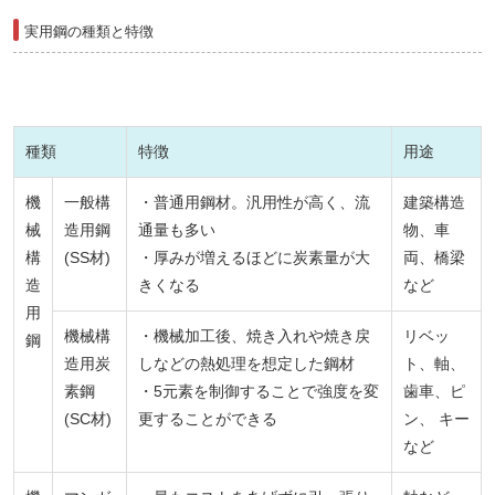
実用鋼の種類と特徴
種類
特徴
用途
機
一般構
・普通用鋼材。汎用性が高く、流
建築構造
械
造用鋼
通量も多い
物、車
構
(SS材)
・厚みが増えるほどに炭素量が大
両、橋梁
造
きくなる
など
用
機械構
・機械加工後、焼き入れや焼き戻
リベッ
鋼
造用炭
しなどの熱処理を想定した鋼材
ト、軸、
素鋼
・5元素を制御することで強度を変
歯車、ピ
(SC材)
更することができる
ン、 キー
など