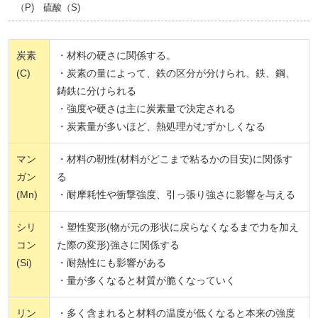
（P) 硫酸（S)
炭素
・材料の硬さに関係する。
(C)
・炭素の量によって、鉄の区分が分けられ、鉄、鋼、
鋳鉄に分けられる
・強度や硬さは主に炭素量で決定される
・炭素量が多いほど、熱処理がむずかしくなる
マン
・材料の靭性(材料がどこまで粘るかの目安)に関係す
ガン
る
(Mn)
・耐摩耗性や衝撃強度、引っ張り強さに影響を与える
シリ
・塑性変形(物が元の形状に戻らなくなるまで力を加え
コン
た際の変形)強さに関係する
(Si)
・耐熱性にも影響がある
・量が多くなると材質が脆くなっていく
リン
・多く含まれると材料の温度が低くなると本来の強度