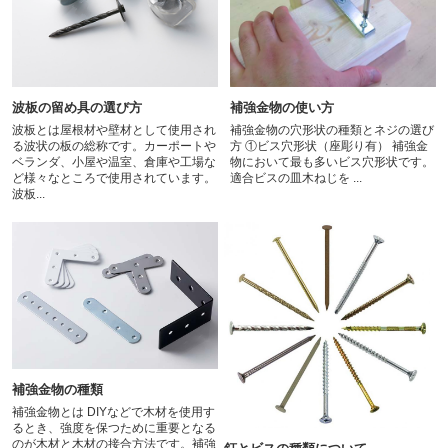
波板の留め具の選び方
補強金物の使い方
波板とは屋根材や壁材として使用され
補強金物の穴形状の種類とネジの選び
る波状の板の総称です。カーポートや
方 ①ビス穴形状（座彫り有） 補強金
ベランダ、小屋や温室、倉庫や工場な
物において最も多いビス穴形状です。
ど様々なところで使用されています。
適合ビスの皿木ねじを ...
波板...
補強金物の種類
補強金物とは DIYなどで木材を使用す
るとき、強度を保つために重要となる
のが木材と木材の接合方法です。補強