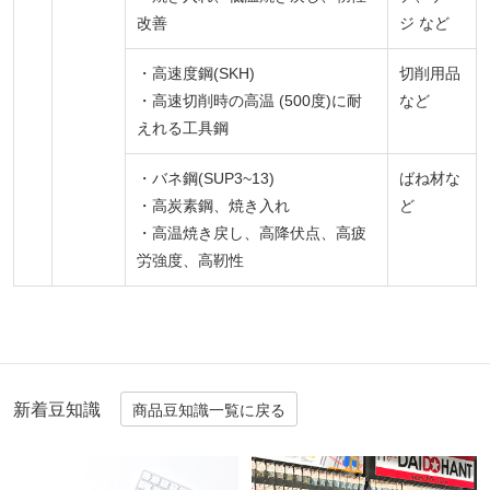
改善
ジ など
・高速度鋼(SKH)
切削用品
・高速切削時の高温 (500度)に耐
など
えれる工具鋼
・バネ鋼(SUP3~13)
ばね材な
・高炭素鋼、焼き入れ
ど
・高温焼き戻し、高降伏点、高疲
労強度、高靭性
新着豆知識
商品豆知識一覧に戻る