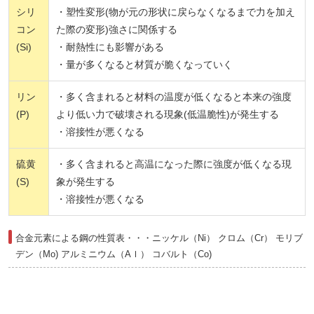
シリ
・塑性変形(物が元の形状に戻らなくなるまで力を加え
コン
た際の変形)強さに関係する
(Si)
・耐熱性にも影響がある
・量が多くなると材質が脆くなっていく
リン
・多く含まれると材料の温度が低くなると本来の強度
(P)
より低い力で破壊される現象(低温脆性)が発生する
・溶接性が悪くなる
硫黄
・多く含まれると高温になった際に強度が低くなる現
(S)
象が発生する
・溶接性が悪くなる
合金元素による鋼の性質表・・・ニッケル（Ni） クロム（Cr） モリブ
デン（Mo) アルミニウム（Aｌ） コバルト（Co)