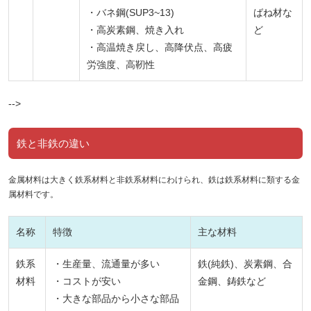
・バネ鋼(SUP3~13)
ばね材な
・高炭素鋼、焼き入れ
ど
・高温焼き戻し、高降伏点、高疲
労強度、高靭性
-->
鉄と非鉄の違い
金属材料は大きく鉄系材料と非鉄系材料にわけられ、鉄は鉄系材料に類する金
属材料です。
名称
特徴
主な材料
鉄系
・生産量、流通量が多い
鉄(純鉄)、炭素鋼、合
材料
・コストが安い
金鋼、鋳鉄など
・大きな部品から小さな部品