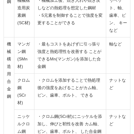
機械構
・機械加工後、焼き入れや焼き戻
リベッ
鋼
造用炭
しなどの熱処理を想定した鋼材
ト、軸、
素鋼
・5元素を制御することで強度を変
歯車、ピ
(SC材)
更することができる
ン、 キー
など
機
マンガ
・最もコストをあげずに引っ張り
軸など
械
ン鋼
強度と熱処理性を改善する ことが
構
(SMn
できるMn(マンガン)を添加した合
造
材)
金鋼
用
クロム
・クロムを添加することで熱処理
ナットな
合
鋼
後の強度をあげることがカム軸、
ど
金
(SCr
ピン、歯車、ボルト、 できる
鋼
材)
ニッケ
・クロム鋼(SCr材)にニッケルを添
ナットな
ルクロ
加し、伸びと靭性を改善 カム軸、
ど
ム鋼
ピン、歯車、ボルト、 した合金鋼