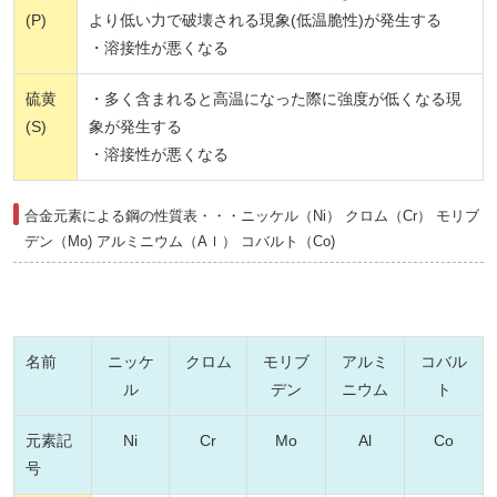
(P)
より低い力で破壊される現象(低温脆性)が発生する
・溶接性が悪くなる
硫黄
・多く含まれると高温になった際に強度が低くなる現
(S)
象が発生する
・溶接性が悪くなる
合金元素による鋼の性質表・・・ニッケル（Ni） クロム（Cr） モリブ
デン（Mo) アルミニウム（Aｌ） コバルト（Co)
名前
ニッケ
クロム
モリブ
アルミ
コバル
ル
デン
ニウム
ト
元素記
Ni
Cr
Mo
Al
Co
号