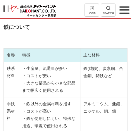
LOGIN
SEARCH
鉄について
名称
特徴
主な材料
鉄系
・生産量、流通量が多い
鉄(純鉄)、炭素鋼、合
材料
・コストが安い
金鋼、鋳鉄など
・大きな部品から小さな部品
まで幅広く使用される
非鉄
・鉄以外の金属材料を指す
アルミニウム、亜鉛、
系材
・コストが高い
ニッケル、銅、鉛
料
・鉄が使用しにくい、特殊な
用途、環境で使用される