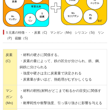
５元素の特徴・・・炭素（C) マンガン（Mn) シリコン（Si) リン
（P) 硫酸（S)
炭素
・材料の硬さに関係する。
(C)
・炭素の量によって、鉄の区分が分けられ、鉄、鋼、
鋳鉄に分けられる
・強度や硬さは主に炭素量で決定される
・炭素量が多いほど、熱処理がむずかしくなる
マン
・材料の靭性(材料がどこまで粘るかの目安)に関係す
ガン
る
(Mn)
・耐摩耗性や衝撃強度、引っ張り強さに影響を与える