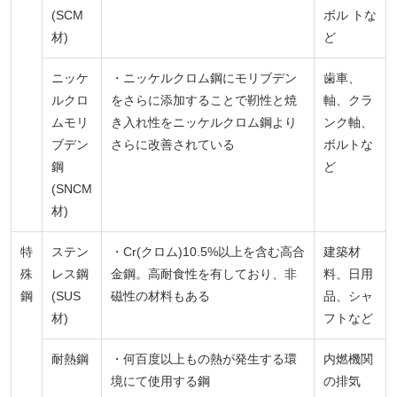
(SCM
ボル トな
材)
ど
ニッケ
・ニッケルクロム鋼にモリブデン
歯車、
ルクロ
をさらに添加することで靭性と焼
軸、クラ
ムモリ
き入れ性をニッケルクロム鋼より
ンク軸、
ブデン
さらに改善されている
ボルトな
鋼
ど
(SNCM
材)
特
ステン
・Cr(クロム)10.5%以上を含む高合
建築材
殊
レス鋼
金鋼。高耐食性を有しており、非
料、日用
鋼
(SUS
磁性の材料もある
品、シャ
材)
フトなど
耐熱鋼
・何百度以上もの熱が発生する環
内燃機関
境にて使用する鋼
の排気