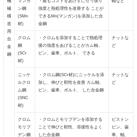
機
マンガ
・最もコストをあげずに引っ張り
軸など
械
ン鋼
強度と熱処理性を改善する ことが
構
(SMn
できるMn(マンガン)を添加した合
造
材)
金鋼
用
クロム
・クロムを添加することで熱処理
ナットな
合
鋼
後の強度をあげることがカム軸、
ど
金
(SCr
ピン、歯車、ボルト、 できる
鋼
材)
ニッケ
・クロム鋼(SCr材)にニッケルを添
ナットな
ルクロ
加し、伸びと靭性を改善 カム軸、
ど
ム鋼
ピン、歯車、ボルト、 した合金鋼
(SNC
材)
クロム
・クロムとモリブデンを添加する
ピストン
モリブ
ことで伸びと靭性、溶接性をよく
ピン、歯
デン鋼
した合金鋼
車、軸、