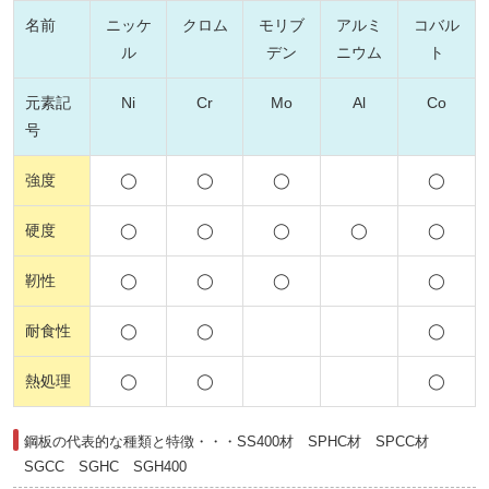
名前
ニッケ
クロム
モリブ
アルミ
コバル
ル
デン
ニウム
ト
元素記
Ni
Cr
Mo
Al
Co
号
強度
◯
◯
◯
◯
硬度
◯
◯
◯
◯
◯
靭性
◯
◯
◯
◯
耐食性
◯
◯
◯
熱処理
◯
◯
◯
鋼板の代表的な種類と特徴・・・SS400材 SPHC材 SPCC材
SGCC SGHC SGH400