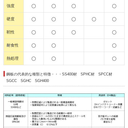
強度
◯
◯
◯
◯
硬度
◯
◯
◯
◯
◯
靭性
◯
◯
◯
◯
耐食性
◯
◯
◯
熱処理
◯
◯
◯
鋼板の代表的な種類と特徴・・・SS400材 SPHC材 SPCC材
SGCC SGHC SGH400