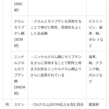
(SNC
材)
クロム
・クロムとモリブデンを添加する
ピストン
モリブ
ことで伸びと靭性、溶接性をよく
ピン、歯
デン鋼
した合金鋼
車、軸、
(SCM
ボル トな
材)
ど
ニッケ
・ニッケルクロム鋼にモリブデン
歯車、
ルクロ
をさらに添加することで靭性と焼
軸、クラ
ムモリ
き入れ性をニッケルクロム鋼より
ンク軸、
ブデン
さらに改善されている
ボルトな
鋼
ど
(SNCM
材)
特
ステン
・Cr(クロム)10.5%以上を含む高合
建築材