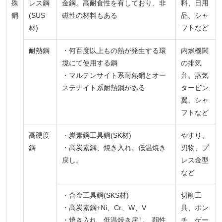
殊
レス鋼
金鋼。高耐食性を有しており、非
料、日用
鋼
(SUS
磁性の材料もある
品、シャ
材)
フトなど
耐熱鋼
・何百度以上もの熱が発生する環
内燃機関
境にて使用する鋼
の排気
・マルテンサイト系耐熱鋼とオー
弁、蒸気
ステナイト系耐熱鋼がある
タービン
翼、シャ
フトなど
高硬度
・炭素鋼工具鋼(SK材)
やすり、
鋼
・高炭素鋼、焼き入れ、低温焼き
刃物、プ
戻し。
レス金型
など
・合金工具鋼(SKS材)
切削工
・高炭素鋼+Ni、Cr、W、V
具、ポン
・焼き入れ、低温焼き戻し、靱性
チ、ゲー