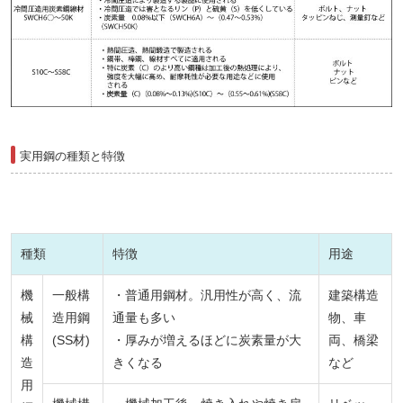
実用鋼の種類と特徴
種類
特徴
用途
機
一般構
・普通用鋼材。汎用性が高く、流
建築構造
械
造用鋼
通量も多い
物、車
構
(SS材)
・厚みが増えるほどに炭素量が大
両、橋梁
造
きくなる
など
用