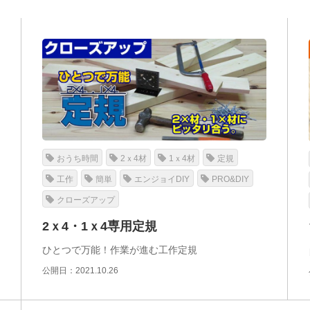
おうち時間
2ｘ4材
1ｘ4材
定規
工作
簡単
エンジョイDIY
PRO&DIY
クローズアップ
2ｘ4・1ｘ4専用定規
ひとつで万能！作業が進む工作定規
公開日：2021.10.26