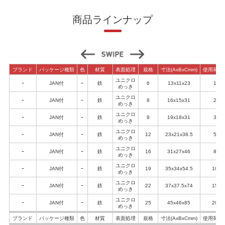
商品ラインナップ
ブランド
パッケージ種類
色
材質
表面処理
規格
寸法(AxBxCmm)
使用荷重(k
ユニクロ
ｰ
JAN付
ｰ
鉄
6
13x11x23
120
めっき
ユニクロ
ｰ
JAN付
ｰ
鉄
8
16x15x31
230
めっき
ユニクロ
ｰ
JAN付
ｰ
鉄
9
19x18x31
300
めっき
ユニクロ
ｰ
JAN付
ｰ
鉄
12
23x21x38.5
500
めっき
ユニクロ
ｰ
JAN付
ｰ
鉄
16
31x27x46
800
めっき
ユニクロ
ｰ
JAN付
ｰ
鉄
19
35x34x54.5
1000
めっき
ユニクロ
ｰ
JAN付
ｰ
鉄
22
37x37.5x74
1500
めっき
ユニクロ
ｰ
JAN付
ｰ
鉄
25
45x46x85
2000
めっき
ブランド
パッケージ種類
色
材質
表面処理
規格
寸法(AxBxCmm)
使用荷重(k