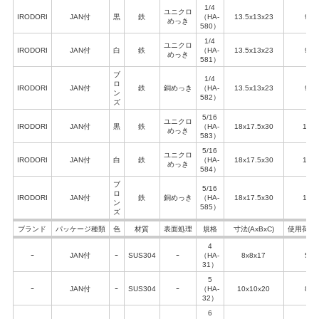
1/4
ユニクロ
IRODORI
JAN付
黒
鉄
（HA-
13.5x13x23
90
めっき
580）
1/4
ユニクロ
IRODORI
JAN付
白
鉄
（HA-
13.5x13x23
90
めっき
581）
ブ
1/4
ロ
IRODORI
JAN付
鉄
銅めっき
（HA-
13.5x13x23
90
ン
582）
ズ
5/16
ユニクロ
IRODORI
JAN付
黒
鉄
（HA-
18x17.5x30
120
めっき
583）
5/16
ユニクロ
IRODORI
JAN付
白
鉄
（HA-
18x17.5x30
120
めっき
584）
ブ
5/16
ロ
IRODORI
JAN付
鉄
銅めっき
（HA-
18x17.5x30
120
ン
585）
ズ
ブランド
パッケージ種類
色
材質
表面処理
規格
寸法(AxBxC)
使用荷重(k
4
ｰ
JAN付
ｰ
SUS304
ｰ
（HA-
8x8x17
50
31）
5
ｰ
JAN付
ｰ
SUS304
ｰ
（HA-
10x10x20
80
32）
6