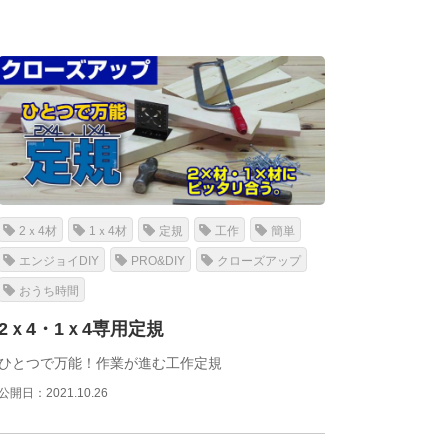
2ｘ4材
1ｘ4材
定規
工作
簡単
エンジョイDIY
PRO&DIY
クローズアップ
おうち時間
2ｘ4・1ｘ4専用定規
ひとつで万能！作業が進む工作定規
公開日：2021.10.26