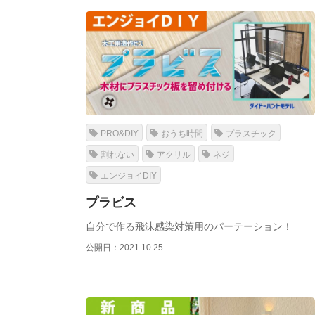
PRO&DIY
おうち時間
プラスチック
割れない
アクリル
ネジ
エンジョイDIY
プラビス
自分で作る飛沫感染対策用のパーテーション！
公開日：2021.10.25