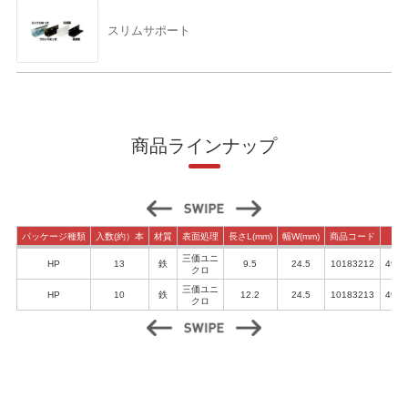
スリムサポート
商品ラインナップ
パッケージ種類
入数(約）本
材質
表面処理
長さL(mm)
幅W(mm)
商品コード
三価ユニ
HP
13
鉄
9.5
24.5
10183212
4962
クロ
三価ユニ
HP
10
鉄
12.2
24.5
10183213
4962
クロ