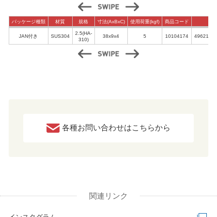
パッケージ種類
材質
規格
寸法(AxBxC)
使用荷重(kgf)
商品コード
JA
2.5(HA-
JAN付き
SUS304
38x9x4
5
10104174
4962123
310)
各種お問い合わせはこちらから
関連リンク