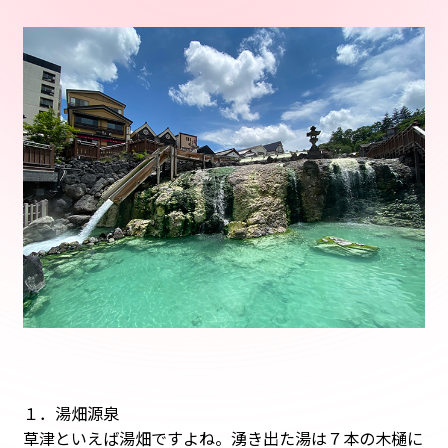
１．湯畑源泉
草津といえば湯畑ですよね。湧き出た湯は７本の木樋に